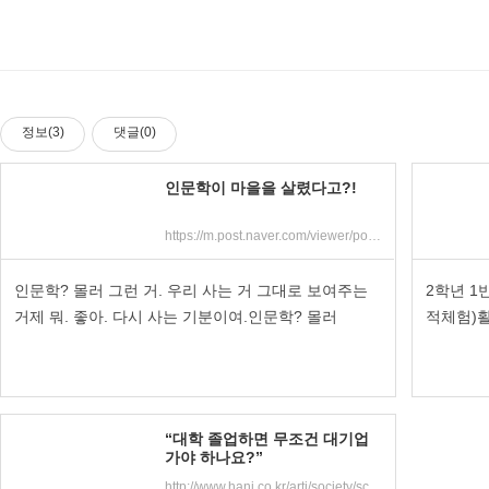
정보(3)
댓글(0)
인문학이 마을을 살렸다고?!
https://m.post.naver.com/viewer/postView.nhn?volumeNo=16982971&memberNo=25324157&searchKeyword=%EC%9A%B0%EB%A6%AC%EB%8F%99%EB%84%A4%ED%85%83%EB%B0%AD%ED%98%91%EB%8F%99%EC%A1%B0%ED%95%A9&searchRank=4
인문학? 몰러 그런 거. 우리 사는 거 그대로 보여주는
2학년 1
거제 뭐. 좋아. 다시 사는 기분이여.인문학? 몰러
적체험)
“대학 졸업하면 무조건 대기업
가야 하나요?”
http://www.hani.co.kr/arti/society/schooling/867889.html