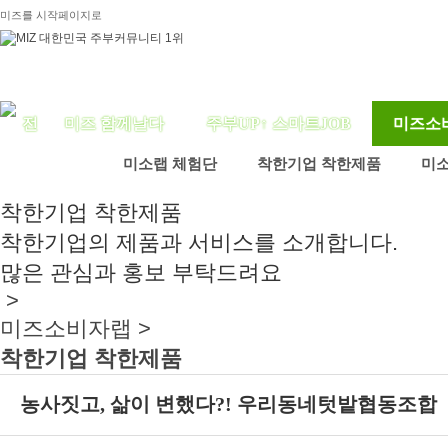
미즈를 시작페이지로
미즈 함께날다
주부UP↑ 스마트JOB
미즈소
미소랩 체험단
착한기업 착한제품
미
착한기업 착한제품
착한기업의 제품과 서비스를 소개합니다.
많은 관심과 홍보 부탁드려요
>
미즈소비자랩 >
착한기업 착한제품
농사짓고, 삶이 변했다?! 우리동네텃밭협동조합