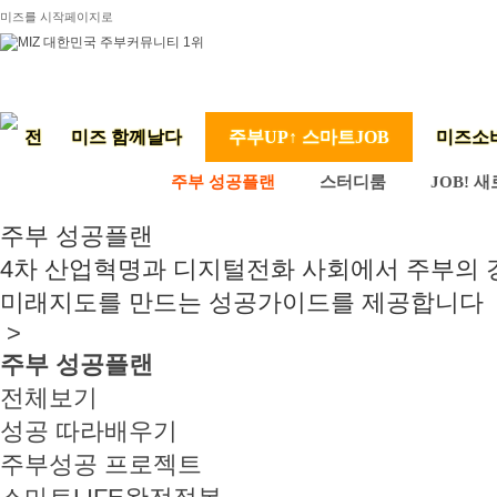
미즈를 시작페이지로
미즈 함께날다
주부UP↑ 스마트JOB
미즈소
주부 성공플랜
스터디룸
JOB! 
주부 성공플랜
4차 산업혁명과 디지털전화 사회에서 주부의
미래지도를 만드는 성공가이드를 제공합니다
>
주부 성공플랜
전체보기
성공 따라배우기
주부성공 프로젝트