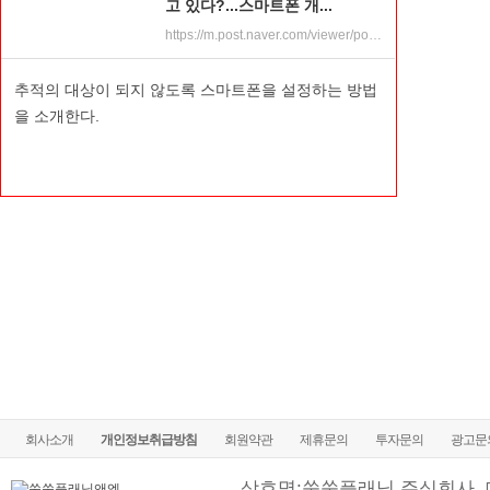
고 있다?...스마트폰 개...
https://m.post.naver.com/viewer/postView.nhn?volumeNo=22495494&memberNo=45492310&vType=VERTICAL
추적의 대상이 되지 않도록 스마트폰을 설정하는 방법
을 소개한다.
회사소개
개인정보취급방침
회원약관
제휴문의
투자문의
광고문
상호명:쑥쑥플래닛 주식회사