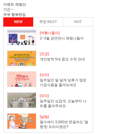
이벤트·체험단
기간
~
주부 행복한집
NEW
추천 BEST
HOT
[여행나들이]
2~3월 공연전시 체험나들이
[건강]
개인방역 5대 중요 수칙 안내
[요리]
일주일만 덜 달게 당류가 많은
가공식품을 줄여보세요
[요리]
일주일만 싱겁게, 오늘부터 나
트륨 줄여주세요.
[살림]
철수세미 3,000번 문질러도 '멀
쩡'한 프라이팬은?