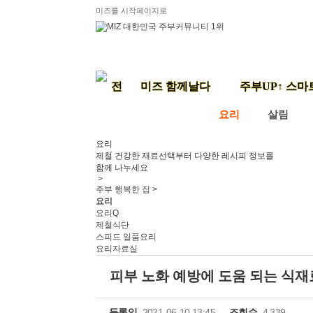
미즈를 시작페이지로
미즈 함께날다
주부UP↑ 스마
요리
살림
요리
제철 건강한 재료선택부터 다양한 레시피 정보를
함께 나누세요
>
주부 행복한 집 >
요리
요리Q
제철식단
스피드 일품요리
요리자료실
피부 노화 예방에 도움 되는 식재
등록일
2021-06-10 13:45
조회수
4,339