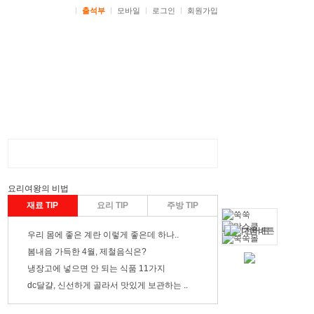
ㅣ
출석부
ㅣ
모바일
ㅣ
로그인
ㅣ
회원가입
요리여왕
의 비법
재료 TIP
요리 TIP
주방 TIP
우리 몸에 좋은 계란 이렇게 좋은데 하나..
봄내음 가득한 4월, 제철음식은?
냉장고에 넣으면 안 되는 식품 11가지
dc
달걀, 신선하게 골라서 맛있게 보관하는 ..