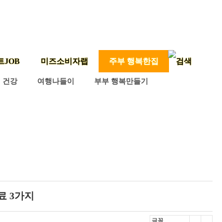
트JOB
미즈소비자랩
주부 행복한집
건강
여행나들이
부부 행복만들기
료 3가지