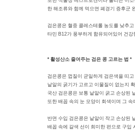
또한 식물성 에스트로겐이라 불리는 이소
한 해조류와 함께 먹으면 폐경기 증후군 
검은콩은 혈중 콜레스테롤 농도를 낮추고
타민 B12가 풍부하게 함유되어있어 건강
* 활성산소 줄여주는 검은 콩 고르는 법 *
검은콩은 껍질이 균일하게 검은색을 띠고 
낱알의 굵기가 고르고 이물질이 없는지 
국산 검은콩은 보통 낱알이 굵고 손상된 
또한 배꼽 속의 눈 모양이 회색이며 그 속
반면 수입 검은콩은 낱알이 작고 손상된 
배꼽 속에 갈색 선이 희미한 편으로 구입 