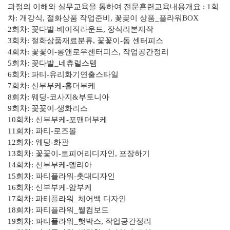
과정의 이해와 실무교육을 통하여 전문훈련
교육내용개요 : 1회
차: 개강식, 절화상품 작업준비, 꽃꽂이 상품_플라워BOX
2회차: 꽃다발-베이직라운드, 장식리본제작
3회차: 절화상품재료분류, 꽃꽃이-돔 센터피스
4회차: 꽃꽃이-롱앤로우센터피스, 작업공간정리
5회차: 꽃다발_네츄럴스템
6회차: 파티-유리화기연출스타일
7회차: 신부부케-홀더부케
8회차: 웨딩-코사지&부토니아
9회차: 꽃꽃이-생화리스
10회차: 신부부케-포맨더부케
11회차: 파티-로즈볼
12회차: 웨딩-화관
13회차: 꽃꽃이-토피어리디자인, 포장하기
14회차: 신부부케-멜리아
15회차: 파티플라워-촛대디자인
16회차: 신부부케-암부케
17회차: 파티플라워_체어백 디자인
18회차: 파티플라워_웰컴보드
19회차: 파티플라워_햇박스, 작업공간정리