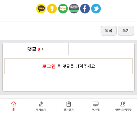
목록
쓰기
댓글
0
>
로그인
후 덧글을 남겨주세요
이용약관
개인정보취급방침
로그인
PC버전
쑥쑥플래닛 주식회사 대표이사 : 천선아
서울특별시 동작구 상도로30길 40 상도커뮤니티
복합문화센터 206호 (상도동, 상도2차두산위브트레지움아파트)
angel8467@gmail.com
·