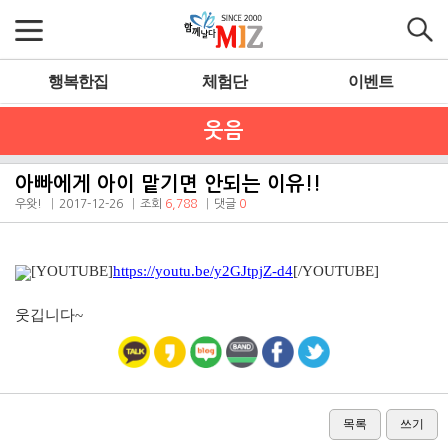
행복한집
체험단
이벤트
웃음
아빠에게 아이 맡기면 안되는 이유!!
우왓!
2017-12-26
조회
6,788
댓글
0
[YOUTUBE]
https://youtu.be/y2GJtpjZ-d4
[/YOUTUBE]
웃깁니다~
목록
쓰기