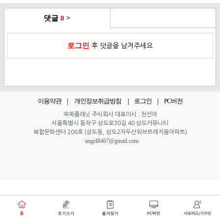
댓글
0
>
로그인
후 덧글을 남겨주세요
이용약관
개인정보취급방침
로그인
PC버전
쑥쑥플래닛 주식회사 대표이사 : 천선아
서울특별시 동작구 상도로30길 40 상도커뮤니티
복합문화센터 206호 (상도동, 상도2차두산위브트레지움아파트)
angel8467@gmail.com
·