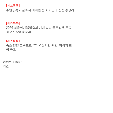
[미즈톡톡]
주민등록 사실조사 비대면 참여 기간과 방법 총정리
[미즈톡톡]
2026 서울세계불꽃축제 예매 방법 골든티켓 무료
응모 400명 총정리
[미즈톡톡]
속초 양양 고속도로 CCTV 실시간 확인, 막히기 전
꼭 봐요
이벤트·체험단
기간
~