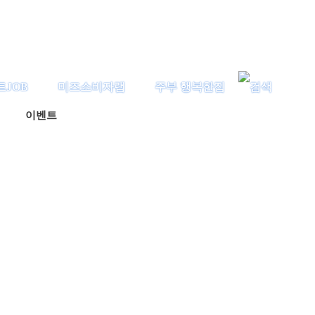
트JOB
미즈소비자랩
주부 행복한집
이벤트