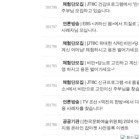
체험단모집
|
JTBC 건강프로그램에서 '만
391799
주부님 모집하고 있습니다.
언론방송
|
EBS <귀하신 몸>에서 치질로
391797
사례자님 모십니다.
체험단모집
|
[JTBC 위대한 식탁] 비만
391796
계신 어머님! 체험하시고 용돈 벌어가세요~
체험단모집
|
비만+당뇨로 고민하고 계신 
391795
영 하시고 용돈 벌어가세요~!
체험단모집
|
JTBC 신규프로그램 <내 몸
391794
소>에서 비만으로 고민이신 주부님을 찾습
언론방송
|
TV 조선 <역전의 한방>에서 
391791
용 사례자를 찾습니다!
공공기관
|
[한국문화예술위원회] 2024 
391788
지원 온라인 잡마켓 사전등록 이벤트
최신