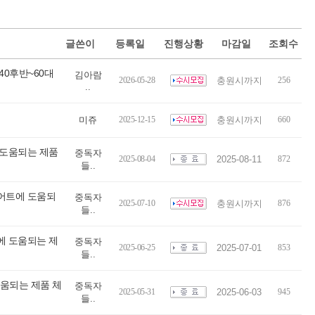
글쓴이
등록일
진행상황
마감일
조회수
40후반~60대
김아람
2026-05-28
충원시까지
256
..
미쥬
2025-12-15
충원시까지
660
 도움되는 제품
중독자
2025-08-04
2025-08-11
872
들..
이어트에 도움되
중독자
2025-07-10
충원시까지
876
들..
에 도움되는 제
중독자
2025-06-25
2025-07-01
853
들..
도움되는 제품 체
중독자
2025-05-31
2025-06-03
945
들..