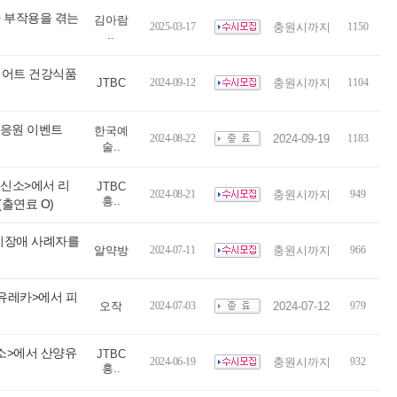
 부작용을 겪는
김아람
2025-03-17
충원시까지
1150
..
다이어트 건강식품
JTBC
2024-09-12
충원시까지
1104
 응원 이벤트
한국예
2024-08-22
2024-09-19
1183
술..
흥신소>에서 리
JTBC
2024-08-21
충원시까지
949
흥..
출연료 O)
지장애 사례자를
알약방
2024-07-11
충원시까지
966
 유레카>에서 피
오작
2024-07-03
2024-07-12
979
신소>에서 산양유
JTBC
2024-06-19
충원시까지
932
흥..