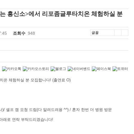
 살리는 흥신소>에서 리포좀글루타치온 체험하실 분
7:45
조회수
948
치온 체험하실 분 모집합니다! (출연료 O)
성 성장지원 프로젝트(~6.30)
3040 여성, 구직활동부터 취업, 고용 안..
사)/ 셀프 캠 요청 드림(다 알려드려용 ^^) / 혼자 한번 더 병원 방문
 아래로 연락 부탁드리겠습니다!