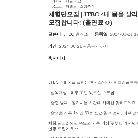
리서치 · 패널 모집
공모전 · 이벤트 · 쇼핑특가
체험단모집
| JTBC <내 몸을
모집합니다! (출연료 O)
글쓴이
JTBC 흥신소
등록일
2024-08-21 1
기간
2024-08-21 ~ 충원시까지
홈페이지
JTBC <내 몸을 살리는 흥신소>에서 리포좀글루타
직장여
- 섭외대상 : 피부 고민 있으신 주부님
- 촬영 날짜 : 원하시는 시간에 최대한 맞춰드려요
- 촬영은 하루 1시간 30분 소요(혈액 검사, 피부 검
체험 관심있으신 수도권 거주 여성/주부님 계시면
설명 드릴게요~~