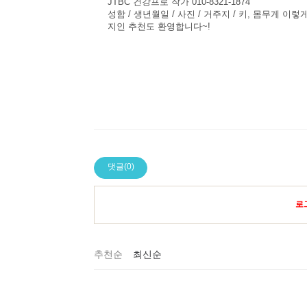
JTBC 건강프로 작가 010-8321-1874
성함 / 생년월일 / 사진 / 거주지 / 키, 몸무게 
지인
추천도
환영합니다
~!
댓글(0)
로
추천순
최신순