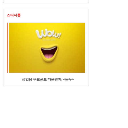
스터디룸
상업용 무료폰트 다운받자, <눈누>
수기명부에 전화번호