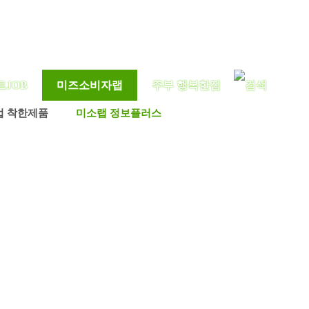
트JOB
미즈소비자랩
주부 행복한집
업 착한제품
미소랩 정보플러스