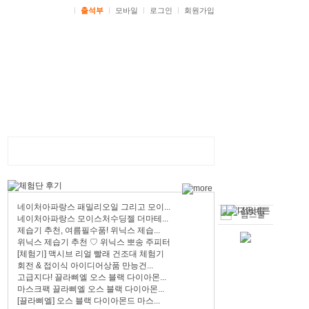
ㅣ
출석부
ㅣ
모바일
ㅣ
로그인
ㅣ
회원가입
네이처아파랑스 패밀리오일 그리고 모이...
네이처아파랑스 모이스처수딩젤 더마테...
제습기 추천, 여름필수품! 위닉스 제습...
위닉스 제습기 추천 ♡ 위닉스 뽀송 주피터
[체험기] 맥시브 리얼 빨래 건조대 체험기
회전 & 접이식 아이디어상품 만능건...
고급지다! 끌라삐엘 오스 블랙 다이아몬...
마스크팩 끌라삐엘 오스 블랙 다이아몬...
[끌라삐엘] 오스 블랙 다이아몬드 마스...