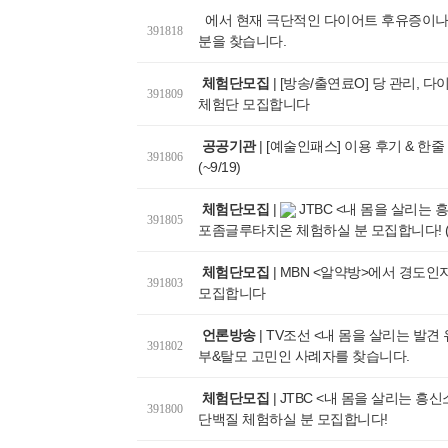
에서 현재 극단적인 다이어트 후유증이나
391818
분을 찾습니다.
체험단모집
|
[방송/출연료O] 당 관리, 
391809
체험단 모집합니다
공공기관
|
[예술인패스] 이용 후기 & 한줄
391806
(~9/19)
체험단모집
|
JTBC <내 몸을 살리는 
391805
포좀글루타치온 체험하실 분 모집합니다! (
체험단모집
|
MBN <알약방>에서 경도인
391803
모집합니다
언론방송
|
TV조선 <내 몸을 살리는 발견
391802
부&탈모 고민인 사례자를 찾습니다.
체험단모집
|
JTBC <내 몸을 살리는 흥
391800
단백질 체험하실 분 모집합니다!