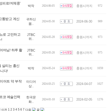
성피로/저체중'
박작
2024-06-05
충원시까지
972
 고통받고 계신
귀하신
2024-05-30
2024-06-30
909
몸..
+당뇨로 고민하고
JTBC
2024-05-28
충원시까지
973
위..
!
어머님! 하루 촬
JTBC
2024-05-28
충원시까지
975
위..
을 살리는 흥신
박작
2024-05-24
충원시까지
1059
니다!
다이어트 약 부작
미디어
2024-03-25
2024-04-07
1027
상..
아르코 예술인력
한국문
2024-01-18
2024-02-05
1276
화..
1
2
3
4
5
6
7
이전
다음
끝