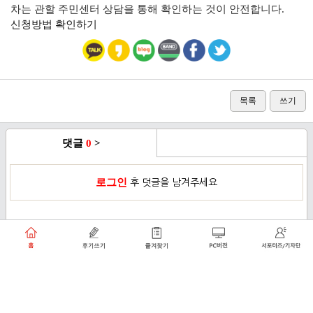
차는 관할 주민센터 상담을 통해 확인하는 것이 안전합니다.
신청방법 확인하기
목록
쓰기
댓글
0
>
로그인
후 덧글을 남겨주세요
이용약관
개인정보취급방침
로그인
PC버전
쑥쑥플래닛 주식회사 대표이사 : 천선아
서울특별시 동작구 상도로30길 40 상도커뮤니티
복합문화센터 206호 (상도동, 상도2차두산위브트레지움아파트)