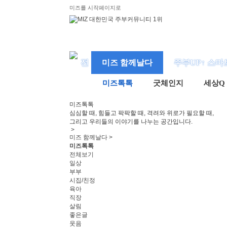
미즈를 시작페이지로
미즈 함께날다
주부UP↑ 스마
미즈톡톡
굿체인지
세상Q
미즈
톡톡
심심할 때, 힘들고 팍팍할 때, 격려와 위로가 필요할 때,
그리고 우리들의 이야기를 나누는 공간입니다.
>
미즈 함께날다 >
미즈톡톡
전체보기
일상
부부
시집/친정
육아
직장
살림
좋은글
웃음