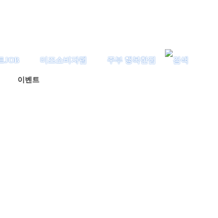
트JOB
미즈소비자랩
주부 행복한집
이벤트