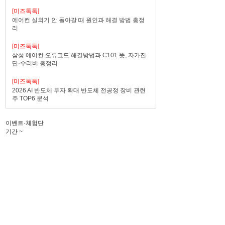
[미즈톡톡]
에어컨 실외기 안 돌아갈 때 원인과 해결 방법 총정
리
[미즈톡톡]
삼성 에어컨 오류코드 해결방법과 C101 뜻, 자가진
단·수리비 총정리
[미즈톡톡]
2026 AI 반도체 투자 확대 반도체 전공정 장비 관련
주 TOP6 분석
이벤트·체험단
기간
~