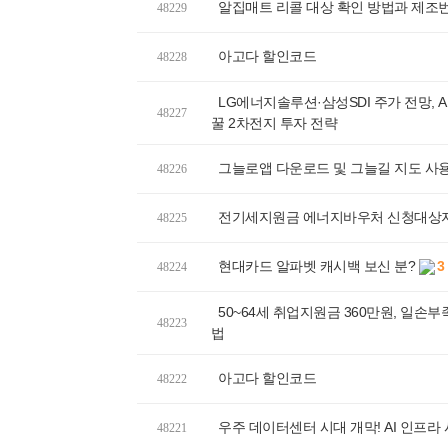
알집매트 리콜 대상 확인 방법과 제조번
48229
아고다 할인코드
48228
LG에너지솔루션·삼성SDI 주가 전망, A
48227
꿀 2차전지 투자 전략
그늘로앱 다운로드 및 그늘길 지도 사
48226
전기세지원금 에너지바우처 신청대상자
48225
현대카드 알파벳 캐시백 보신 분?
3
48224
50~64세 취업지원금 360만원, 일손
48223
법
아고다 할인코드
48222
우주 데이터센터 시대 개막! AI 인프라
48221