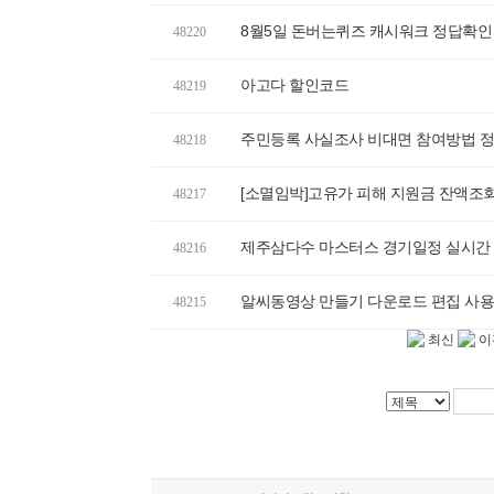
8월5일 돈버는퀴즈 캐시워크 정답확인
48220
아고다 할인코드
48219
주민등록 사실조사 비대면 참여방법 정
48218
[소멸임박]고유가 피해 지원금 잔액조
48217
제주삼다수 마스터스 경기일정 실시간
48216
알씨동영상 만들기 다운로드 편집 사용
48215
최신
이