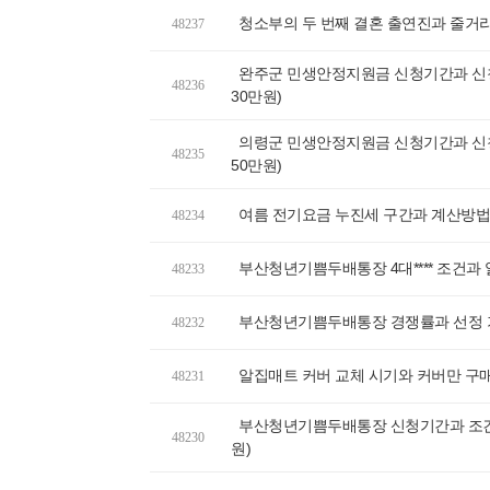
청소부의 두 번째 결혼 출연진과 줄거
48237
완주군 민생안정지원금 신청기간과 신청
48236
30만원)
의령군 민생안정지원금 신청기간과 신청
48235
50만원)
여름 전기요금 누진세 구간과 계산방법,
48234
부산청년기쁨두배통장 4대**** 조건과
48233
부산청년기쁨두배통장 경쟁률과 선정 기
48232
알집매트 커버 교체 시기와 커버만 구매
48231
부산청년기쁨두배통장 신청기간과 조건, 
48230
원)