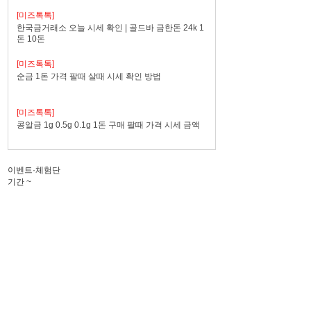
[미즈톡톡]
한국금거래소 오늘 시세 확인 | 골드바 금한돈 24k 1
돈 10돈
[미즈톡톡]
순금 1돈 가격 팔때 살때 시세 확인 방법
[미즈톡톡]
콩알금 1g 0.5g 0.1g 1돈 구매 팔때 가격 시세 금액
이벤트·체험단
기간
~