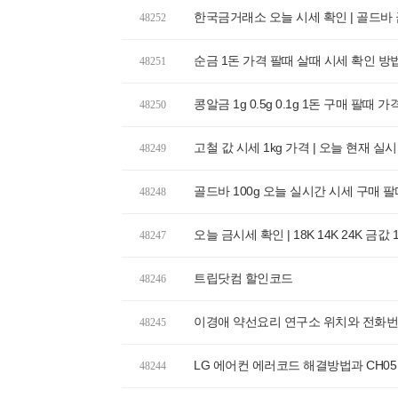
한국금거래소 오늘 시세 확인 | 골드바 금
48252
순금 1돈 가격 팔때 살때 시세 확인 방
48251
콩알금 1g 0.5g 0.1g 1돈 구매 팔때 
48250
고철 값 시세 1kg 가격 | 오늘 현재 실
48249
골드바 100g 오늘 실시간 시세 구매 
48248
오늘 금시세 확인 | 18K 14K 24K 금값
48247
트립닷컴 할인코드
48246
이경애 약선요리 연구소 위치와 전화번호
48245
LG 에어컨 에러코드 해결방법과 CH05
48244