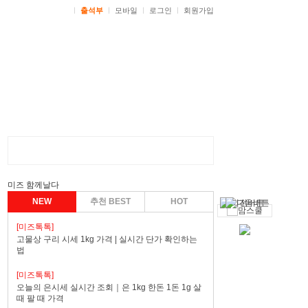
ㅣ
출석부
ㅣ
모바일
ㅣ
로그인
ㅣ
회원가입
미즈 함께날다
NEW
추천 BEST
HOT
[미즈톡톡]
고물상 구리 시세 1kg 가격 | 실시간 단가 확인하는
법
[미즈톡톡]
오늘의 은시세 실시간 조회｜은 1kg 한돈 1돈 1g 살
때 팔 때 가격