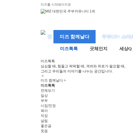
미즈를 시작페이지로
미즈 함께날다
주부UP↑ 스마
미즈톡톡
굿체인지
세상Q
미즈
톡톡
심심할 때, 힘들고 팍팍할 때, 격려와 위로가 필요할 때,
그리고 우리들의 이야기를 나누는 공간입니다.
>
미즈 함께날다 >
미즈톡톡
전체보기
일상
부부
시집/친정
육아
직장
살림
좋은글
웃음