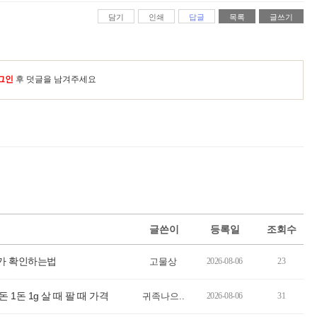
담기
인쇄
답글
목록
글쓰기
그인
후 덧글을 남겨주세요
글쓴이
등록일
조회수
단가 확인하는법
고물상
2026-08-06
23
1돈 1g 살 때 팔 때 가격
귀족나으..
2026-08-06
31