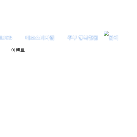
트JOB
미즈소비자랩
주부 행복한집
이벤트