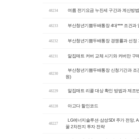
여름 전기요금 누진세 구간과 계산방법,
48234
부산청년기쁨두배통장 4대**** 조건과
48233
부산청년기쁨두배통장 경쟁률과 선정 기
48232
알집매트 커버 교체 시기와 커버만 구매
48231
부산청년기쁨두배통장 신청기간과 조건, 
48230
원)
알집매트 리콜 대상 확인 방법과 제조번
48229
아고다 할인코드
48228
LG에너지솔루션·삼성SDI 주가 전망, A
48227
꿀 2차전지 투자 전략