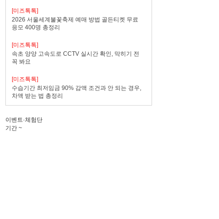
[미즈톡톡]
2026 서울세계불꽃축제 예매 방법 골든티켓 무료
응모 400명 총정리
[미즈톡톡]
속초 양양 고속도로 CCTV 실시간 확인, 막히기 전
꼭 봐요
[미즈톡톡]
수습기간 최저임금 90% 감액 조건과 안 되는 경우,
차액 받는 법 총정리
이벤트·체험단
기간
~