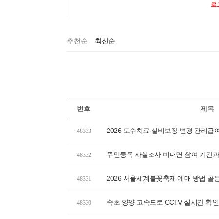
로
추천순
최신순
번호
제목
2026 도수치료 실비보장 변경 관리급
48333
주민등록 사실조사 비대면 참여 기간과
48332
2026 서울세계불꽃축제 예매 방법 골든
48331
속초 양양 고속도로 CCTV 실시간 확인
48330