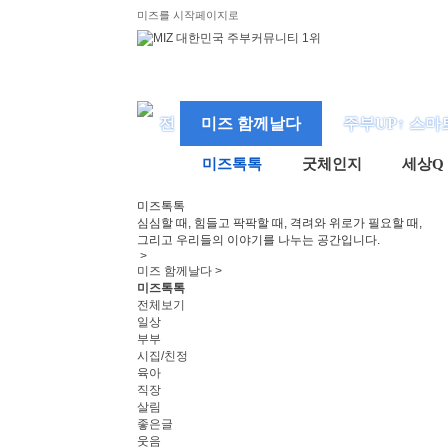
미즈를 시작페이지로
미즈 함께날다
주부UP↑ 스마
미즈톡톡
굿체인지
세상Q
미즈
톡톡
심심할 때, 힘들고 팍팍할 때, 격려와 위로가 필요할 때,
그리고 우리들의 이야기를 나누는 공간입니다.
>
미즈 함께날다 >
미즈톡톡
전체보기
일상
부부
시집/친정
육아
직장
살림
좋은글
웃음