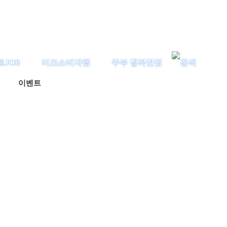
트JOB
미즈소비자랩
주부 행복한집
이벤트