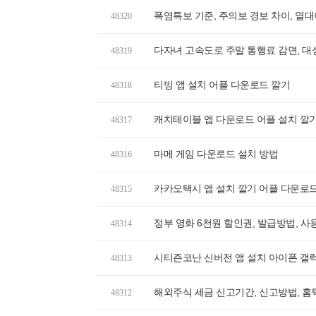
폭염특보 기준, 주의보 경보 차이, 열
48320
다자녀 고속도로 주말 통행료 감면, 
48319
티빙 앱 설치 어플 다운로드 깔기
48318
캐치테이블 앱 다운로드 어플 설치 깔
48317
마메 게임 다운로드 설치 방법
48316
카카오택시 앱 설치 깔기 어플 다운로
48315
정부 영화 6천원 할인권, 발급방법, 사
48314
시티즌코난 신버전 앱 설치 아이폰 갤
48313
해외주식 세금 신고기간, 신고방법, 홈
48312