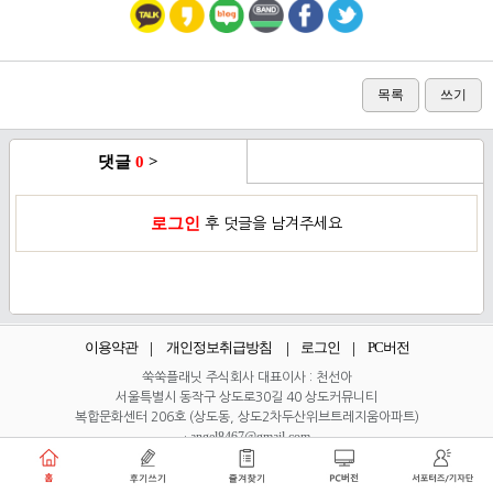
목록
쓰기
댓글
0
>
로그인
후 덧글을 남겨주세요
이용약관
개인정보취급방침
로그인
PC버전
쑥쑥플래닛 주식회사 대표이사 : 천선아
서울특별시 동작구 상도로30길 40 상도커뮤니티
복합문화센터 206호 (상도동, 상도2차두산위브트레지움아파트)
angel8467@gmail.com
·