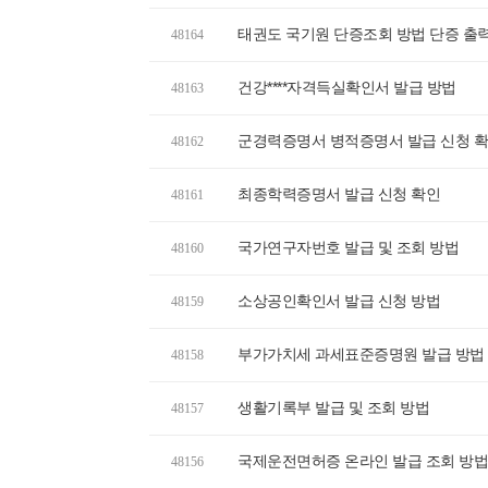
태권도 국기원 단증조회 방법 단증 출
48164
건강****자격득실확인서 발급 방법
48163
군경력증명서 병적증명서 발급 신청 
48162
최종학력증명서 발급 신청 확인
48161
국가연구자번호 발급 및 조회 방법
48160
소상공인확인서 발급 신청 방법
48159
부가가치세 과세표준증명원 발급 방법
48158
생활기록부 발급 및 조회 방법
48157
국제운전면허증 온라인 발급 조회 방법
48156