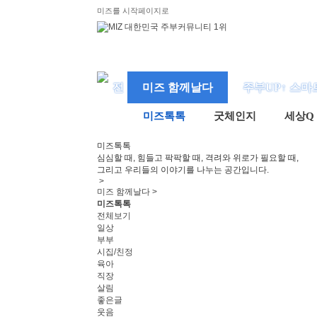
미즈를 시작페이지로
미즈 함께날다
주부UP↑ 스마
미즈톡톡
굿체인지
세상Q
미즈
톡톡
심심할 때, 힘들고 팍팍할 때, 격려와 위로가 필요할 때,
그리고 우리들의 이야기를 나누는 공간입니다.
>
미즈 함께날다 >
미즈톡톡
전체보기
일상
부부
시집/친정
육아
직장
살림
좋은글
웃음