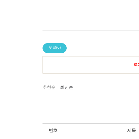
댓글(0)
로
추천순
최신순
번호
제목