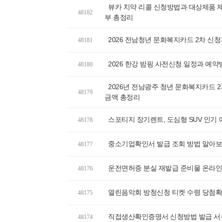
뷰카 치약 리콜 신청방법과 대상제품 제
48182
부 총정리
2026 전남청년 문화복지카드 2차 신
48181
2026 한강 밤핑 사전신청 일정과 예약
48180
2026년 전남광주 청년 문화복지카드 
48179
금액 총정리
스포티지 장기렌트, 도심형 SUV 인기
48178
중소기업확인서 발급 조회 방법 알아
48177
운전면허증 분실 재발급 준비물 온라인
48176
열린음악회 방청신청 티켓 수령 당첨
48175
직접생산확인증명서 신청방법 발급 서
48174