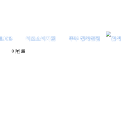
트JOB
미즈소비자랩
주부 행복한집
이벤트