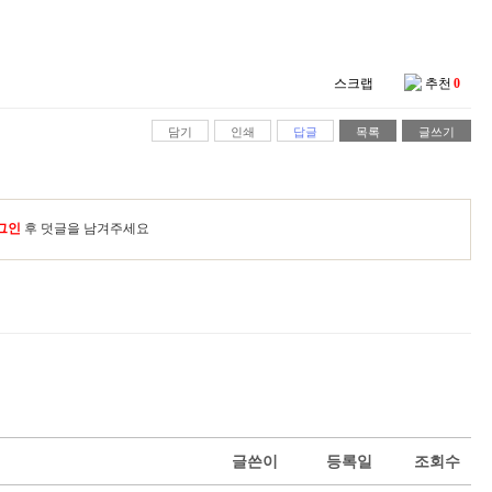
스크랩
추천
0
담기
인쇄
답글
목록
글쓰기
그인
후 덧글을 남겨주세요
글쓴이
등록일
조회수