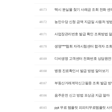
택시 분실물 찾기 사례금 조회 전화 센
48173
농민수당 신청 금액 지급일 사용처 방
48172
사업장관리번호 발급 확인 조회방법 
48171
생명****협회 자격시험센터 합격자 조
48170
디비생명 고객센터 전화번호 상담원연
48169
병원 진료확인서 발급 방법 알아보기
48168
부동산거래계약신고필증 조회 발급 방
48167
음주운전 신고 방법 포상금 지급 얼마
48166
ppt 무료 템플릿 피피티무료템플릿 사
48165