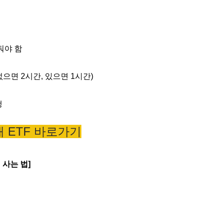
둬야 함
으면 2시간, 있으면 1시간)
행
배 ETF 바로가기
 사는 법]