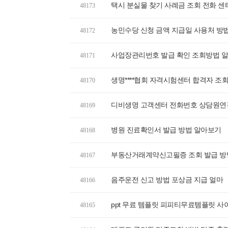
택시 분실물 찾기 사례금 조회 전화 센
48173
농민수당 신청 금액 지급일 사용처 방
48172
사업장관리번호 발급 확인 조회방법 
48171
생명****협회 자격시험센터 합격자 조
48170
디비생명 고객센터 전화번호 상담원연
48169
병원 진료확인서 발급 방법 알아보기
48168
부동산거래계약신고필증 조회 발급 방
48167
음주운전 신고 방법 포상금 지급 얼마
48166
ppt 무료 템플릿 피피티무료템플릿 사
48165