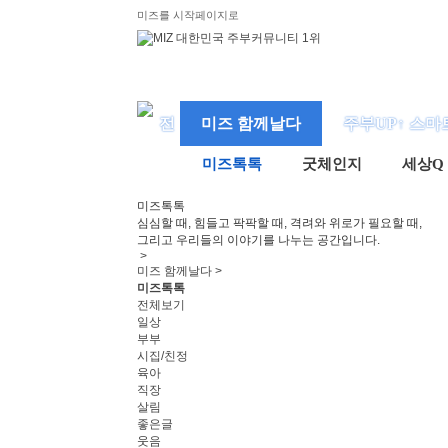
미즈를 시작페이지로
미즈 함께날다
주부UP↑ 스마
미즈톡톡
굿체인지
세상Q
미즈
톡톡
심심할 때, 힘들고 팍팍할 때, 격려와 위로가 필요할 때,
그리고 우리들의 이야기를 나누는 공간입니다.
>
미즈 함께날다 >
미즈톡톡
전체보기
일상
부부
시집/친정
육아
직장
살림
좋은글
웃음