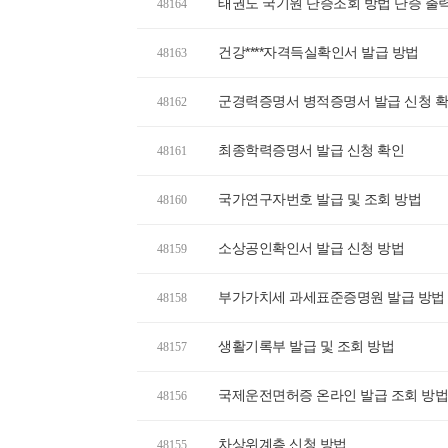
태권도 국기원 단증조회 방법 단증 출
48164
건강****자격득실확인서 발급 방법
48163
군경력증명서 병적증명서 발급 신청 
48162
최종학력증명서 발급 신청 확인
48161
국가연구자번호 발급 및 조회 방법
48160
소상공인확인서 발급 신청 방법
48159
부가가치세 과세표준증명원 발급 방법
48158
생활기록부 발급 및 조회 방법
48157
국제운전면허증 온라인 발급 조회 방법
48156
차상위계층 신청 방법
48155