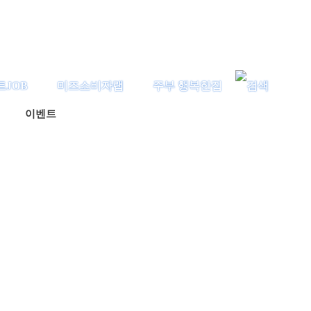
트JOB
미즈소비자랩
주부 행복한집
이벤트