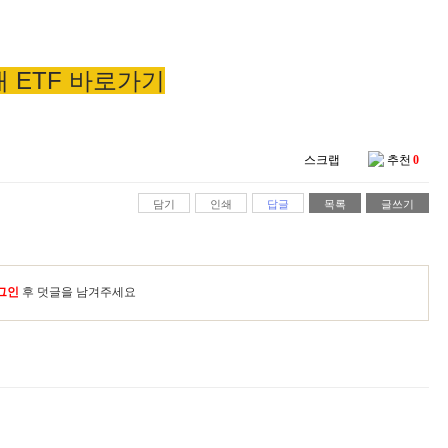
배 ETF 바로가기
스크랩
추천
0
담기
인쇄
답글
목록
글쓰기
그인
후 덧글을 남겨주세요