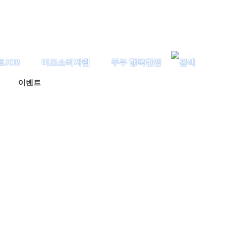
트JOB
미즈소비자랩
주부 행복한집
이벤트