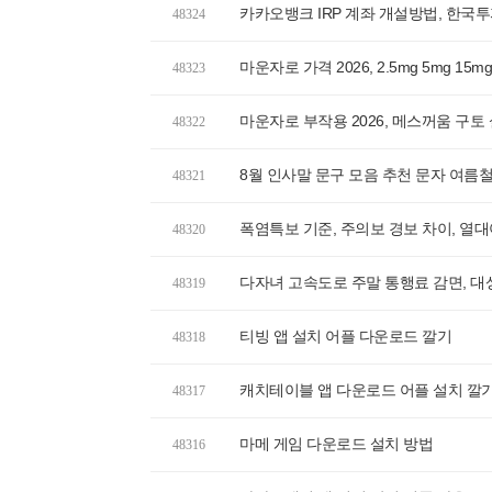
카카오뱅크 IRP 계좌 개설방법, 한
48324
마운자로 가격 2026, 2.5mg 5mg 1
48323
마운자로 부작용 2026, 메스꺼움 구
48322
8월 인사말 문구 모음 추천 문자 여름철
48321
폭염특보 기준, 주의보 경보 차이, 열
48320
다자녀 고속도로 주말 통행료 감면, 
48319
티빙 앱 설치 어플 다운로드 깔기
48318
캐치테이블 앱 다운로드 어플 설치 깔
48317
마메 게임 다운로드 설치 방법
48316