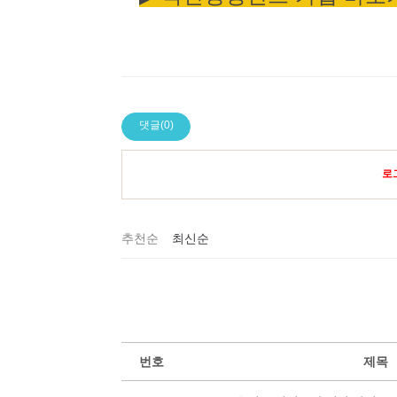
댓글(0)
로
추천순
최신순
번호
제목