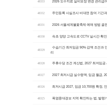
2026 도수치료 실비보장 변경 관리급
48333
주민등록 사실조사 비대면 참여 기간과
48332
2026 서울세계불꽃축제 예매 방법 골든
48331
속초 양양 고속도로 CCTV 실시간 확인
48330
수습기간 최저임금 90% 감액 조건과 안
48329
리
주휴수당 조건 계산법, 2027 최저임금
48328
2027 최저시급 실수령액, 임금 월급, 
48327
최저시급 2027, 임금 10,700원 확정
48326
폭염중대경보 지역 확인하는 법, 발령기
48325