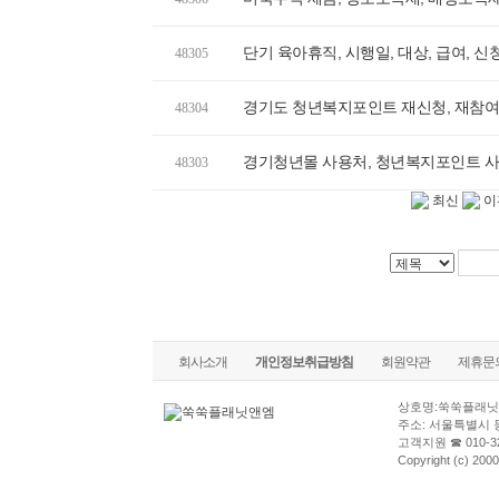
단기 육아휴직, 시행일, 대상, 급여, 
48305
경기도 청년복지포인트 재신청, 재참여
48304
경기청년몰 사용처, 청년복지포인트 사용
48303
최신
이
회사소개
개인정보취급방침
회원약관
제휴문
상호명:쑥쑥플래닛
주소: 서울특별시 
고객지원 ☎ 010-32
Copyright (c) 2