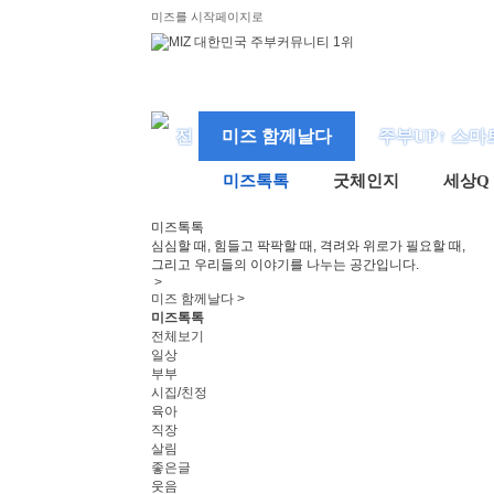
미즈를 시작페이지로
미즈 함께날다
주부UP↑ 스마
미즈톡톡
굿체인지
세상Q
미즈
톡톡
심심할 때, 힘들고 팍팍할 때, 격려와 위로가 필요할 때,
그리고 우리들의 이야기를 나누는 공간입니다.
>
미즈 함께날다 >
미즈톡톡
전체보기
일상
부부
시집/친정
육아
직장
살림
좋은글
웃음