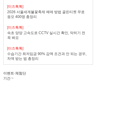
[미즈톡톡]
2026 서울세계불꽃축제 예매 방법 골든티켓 무료
응모 400명 총정리
[미즈톡톡]
속초 양양 고속도로 CCTV 실시간 확인, 막히기 전
꼭 봐요
[미즈톡톡]
수습기간 최저임금 90% 감액 조건과 안 되는 경우,
차액 받는 법 총정리
이벤트·체험단
기간
~