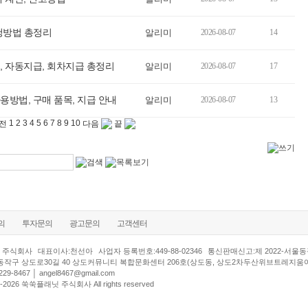
신청방법 총정리
알리미
2026-08-07
14
, 자동지급, 회차지급 총정리
알리미
2026-08-07
17
방법, 구매 품목, 지급 안내
알리미
2026-08-07
13
1
2
3
4
5
6
7
8
9
10
전
다음
끝
의
투자문의
광고문의
고객센터
 주식회사
대표이사:천선아
사업자 등록번호:449-88-02346
통신판매신고:제 2022-서울동작
동작구 상도로30길 40 상도커뮤니티 복합문화센터 206호(상도동, 상도2차두산위브트레지움
29-8467 │
angel8467@gmail.com
000-2026 쑥쑥플래닛 주식회사 All rights reserved