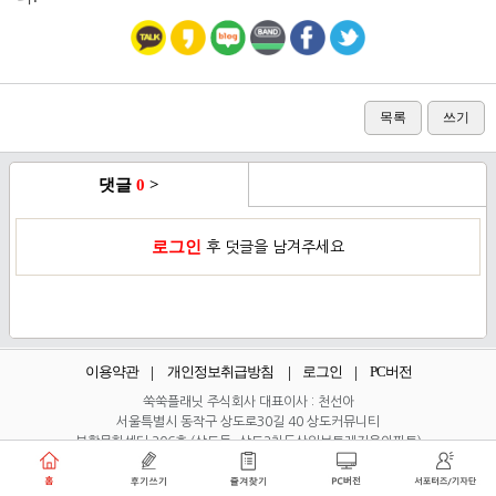
목록
쓰기
댓글
0
>
로그인
후 덧글을 남겨주세요
이용약관
개인정보취급방침
로그인
PC버전
쑥쑥플래닛 주식회사 대표이사 : 천선아
서울특별시 동작구 상도로30길 40 상도커뮤니티
복합문화센터 206호 (상도동, 상도2차두산위브트레지움아파트)
angel8467@gmail.com
·