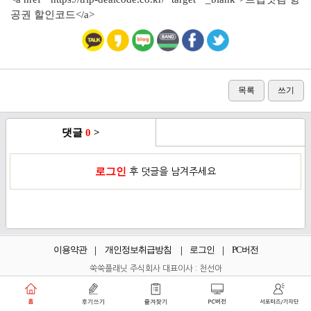
공권 할인코드</a>
목록
쓰기
댓글
0
>
로그인
후 덧글을 남겨주세요
이용약관
개인정보취급방침
로그인
PC버전
쑥쑥플래닛 주식회사 대표이사 : 천선아
서울특별시 동작구 상도로30길 40 상도커뮤니티
복합문화센터 206호 (상도동, 상도2차두산위브트레지움아파트)
angel8467@gmail.com
·