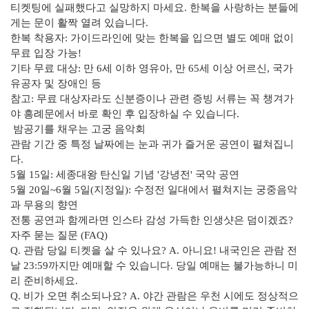
티켓팅에 실패했다고 실망하지 마세요. 한복을 사랑하는 분들에
게는 문이 활짝 열려 있습니다.
한복 착용자: 가이드라인에 맞는 한복을 입으면 별도 예매 없이
무료 입장 가능!
기타 무료 대상: 만 6세 이하 영유아, 만 65세 이상 어르신, 국가
유공자 및 장애인 등
참고: 무료 대상자라도 신분증이나 관련 증빙 서류는 꼭 챙겨가
야 흥례문에서 바로 확인 후 입장하실 수 있습니다.
밤공기를 채우는 고궁 음악회
관람 기간 중 특정 날짜에는 눈과 귀가 즐거운 공연이 펼쳐집니
다.
5월 15일: 세종대왕 탄신일 기념 '강녕전' 국악 공연
5월 20일~6월 5일(지정일): 수정전 일대에서 펼쳐지는 궁중음악
과 무용의 향연
전통 공연과 함께라면 인스타 감성 가득한 인생샷은 덤이겠죠?
자주 묻는 질문 (FAQ)
Q. 관람 당일 티켓을 살 수 있나요? A. 아니요! 내국인은 관람 전
날 23:59까지만 예매할 수 있습니다. 당일 예매는 불가능하니 미
리 준비하세요.
Q. 비가 오면 취소되나요? A. 야간 관람은 우천 시에도 정상적으