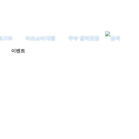
트JOB
미즈소비자랩
주부 행복한집
이벤트