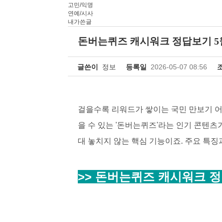
고민/익명
연예/시사
내가쓴글
돈버는퀴즈 캐시워크 정답보기 5
글쓴이
정보
등록일
2026-05-07 08:56
걸을수록 리워드가 쌓이는 국민 만보기 
을 수 있는 '돈버는퀴즈'라는 인기 콘텐츠
대 놓치지 않는 핵심 기능이죠.
주요 특징
>> 돈버는퀴즈 캐시워크 정