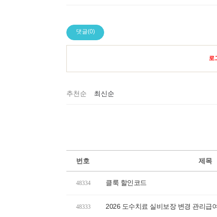
댓글(0)
로
추천순
최신순
번호
제목
클룩 할인코드
48334
2026 도수치료 실비보장 변경 관리급
48333