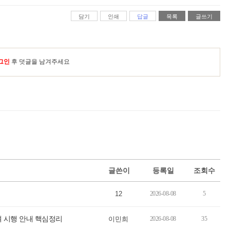
담기
인쇄
답글
목록
글쓰기
그인
후 덧글을 남겨주세요
글쓴이
등록일
조회수
12
2026-08-08
5
여 시행 안내 핵심정리
이민희
2026-08-08
35