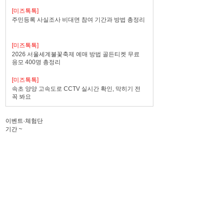
[미즈톡톡]
주민등록 사실조사 비대면 참여 기간과 방법 총정리
[미즈톡톡]
2026 서울세계불꽃축제 예매 방법 골든티켓 무료
응모 400명 총정리
[미즈톡톡]
속초 양양 고속도로 CCTV 실시간 확인, 막히기 전
꼭 봐요
이벤트·체험단
기간
~