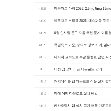
마운자로 가격 2026, 2.5mg 5mg 1
48323
마운자로 부작용 2026, 메스꺼움 구
48322
8월 인사말 문구 모음 추천 문자 여름철
48321
폭염특보 기준, 주의보 경보 차이, 열
48320
다자녀 고속도로 주말 통행료 감면, 
48319
티빙 앱 설치 어플 다운로드 깔기
48318
캐치테이블 앱 다운로드 어플 설치 깔
48317
마메 게임 다운로드 설치 방법
48316
카카오택시 앱 설치 깔기 어플 다운로
48315