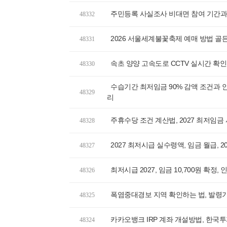
주민등록 사실조사 비대면 참여 기간과
48332
2026 서울세계불꽃축제 예매 방법 골든
48331
속초 양양 고속도로 CCTV 실시간 확인
48330
수습기간 최저임금 90% 감액 조건과 안
48329
리
주휴수당 조건 계산법, 2027 최저임금
48328
2027 최저시급 실수령액, 임금 월급, 
48327
최저시급 2027, 임금 10,700원 확정
48326
폭염중대경보 지역 확인하는 법, 발령기
48325
카카오뱅크 IRP 계좌 개설방법, 한
48324