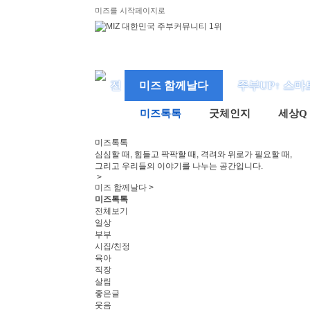
미즈를 시작페이지로
미즈 함께날다
주부UP↑ 스마
미즈톡톡
굿체인지
세상Q
미즈
톡톡
심심할 때, 힘들고 팍팍할 때, 격려와 위로가 필요할 때,
그리고 우리들의 이야기를 나누는 공간입니다.
>
미즈 함께날다 >
미즈톡톡
전체보기
일상
부부
시집/친정
육아
직장
살림
좋은글
웃음