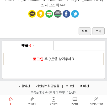
소 재고조회</a>
목록
쓰기
댓글
0
>
로그인
후 덧글을 남겨주세요
이용약관
개인정보취급방침
로그인
PC버전
쑥쑥플래닛 주식회사 대표이사 : 천선아
서울특별시 동작구 상도로30길 40 상도커뮤니티
복합문화센터 206호 (상도동, 상도2차두산위브트레지움아파트)
angel8467@gmail.com
·