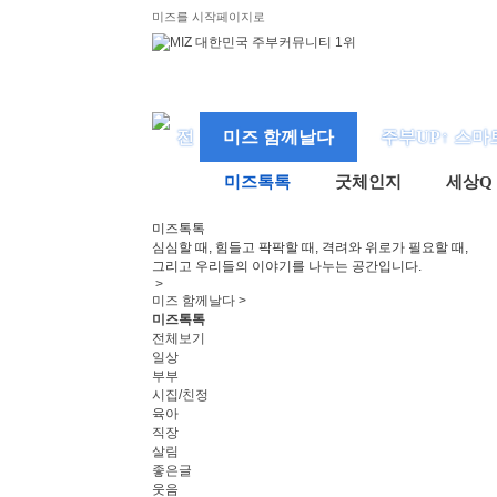
미즈를 시작페이지로
미즈 함께날다
주부UP↑ 스마
미즈톡톡
굿체인지
세상Q
미즈
톡톡
심심할 때, 힘들고 팍팍할 때, 격려와 위로가 필요할 때,
그리고 우리들의 이야기를 나누는 공간입니다.
>
미즈 함께날다 >
미즈톡톡
전체보기
일상
부부
시집/친정
육아
직장
살림
좋은글
웃음