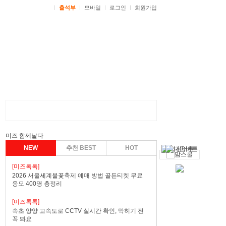
ㅣ
출석부
ㅣ
모바일
ㅣ
로그인
ㅣ
회원가입
미즈 함께날다
NEW
추천 BEST
HOT
[미즈톡톡]
2026 서울세계불꽃축제 예매 방법 골든티켓 무료
응모 400명 총정리
[미즈톡톡]
속초 양양 고속도로 CCTV 실시간 확인, 막히기 전
꼭 봐요