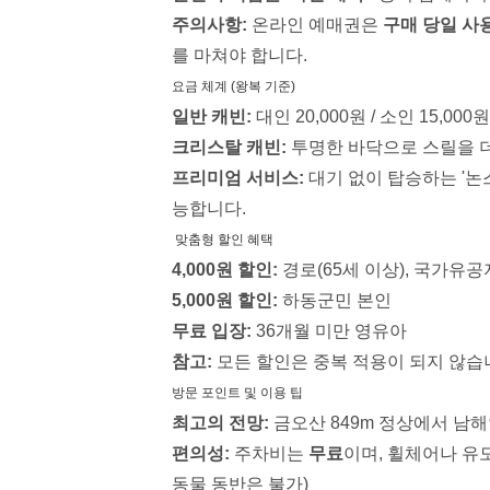
주의사항:
온라인 예매권은
구매 당일 사
를 마쳐야 합니다.
요금 체계 (왕복 기준)
일반 캐빈:
대인 20,000원 / 소인 15,000원
크리스탈 캐빈:
투명한 바닥으로 스릴을 더하며
프리미엄 서비스:
대기 없이 탑승하는 '논
능합니다.
맞춤형 할인 혜택
4,000원 할인:
경로(65세 이상), 국가유공
5,000원 할인:
하동군민 본인
무료 입장:
36개월 미만 영유아
참고:
모든 할인은 중복 적용이 되지 않습
방문 포인트 및 이용 팁
최고의 전망:
금오산 849m 정상에서 남
편의성:
주차비는
무료
이며, 휠체어나 유
동물 동반은 불가)