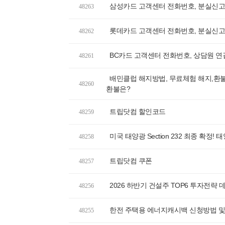
삼성카드 고객센터 전화번호, 분실신고,
48263
롯데카드 고객센터 전화번호, 분실신고,
48262
BC카드 고객센터 전화번호, 상담원 연
48261
배민클럽 해지방법, 무료체험 해지,환불,
48260
환불은?
트립닷컴 할인코드
48259
미국 태양광 Section 232 최종 확정
48258
트립닷컴 쿠폰
48257
2026 하반기 건설주 TOP6 투자전략
48256
한전 주택용 에너지캐시백 신청방법 및
48255