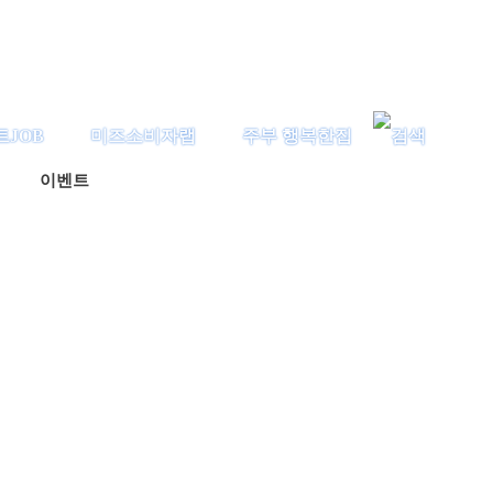
트JOB
미즈소비자랩
주부 행복한집
이벤트