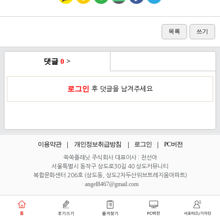
목록
쓰기
댓글
0
>
로그인
후 덧글을 남겨주세요
이용약관
개인정보취급방침
로그인
PC버전
쑥쑥플래닛 주식회사 대표이사 : 천선아
서울특별시 동작구 상도로30길 40 상도커뮤니티
복합문화센터 206호 (상도동, 상도2차두산위브트레지움아파트)
angel8467@gmail.com
·