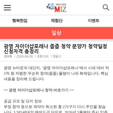
행복한집
체험단
이벤트
일상
광명 자이더샵포레나 줍줍 청약 분양가 청약일정
신청자격 총정리
정보톡
2026-04-26
조회
536
댓글
0
광명 뉴타운의 대단지, ‘광명 자이더샵포레나’에서 시세 대비 약
2억 원 저렴한 무순위 청약(줍줍) 물량이 나와 화제입니다. 핵심
내용을 정리해 드립니다.
>> 광명 자이더샵포레나 청약 바로가기 <<
공급 규모 및 단지 정보
부정 청약 등으로 계약이 취소된 총 2가구가 다시 주인을 찾습
니다. 3,585세대의 매머드급 단지로, 2026년 5월부터 즉시 입주