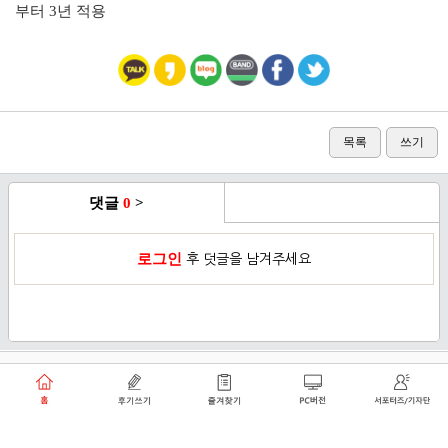
부터 3년 적용
목록
쓰기
댓글
0
>
로그인
후 덧글을 남겨주세요
이용약관
개인정보취급방침
로그인
PC버전
쑥쑥플래닛 주식회사 대표이사 : 천선아
서울특별시 동작구 상도로30길 40 상도커뮤니티
복합문화센터 206호 (상도동, 상도2차두산위브트레지움아파트)