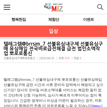
행복한집
체험단
이벤트
일상
텔레그램@brrsim_7 선불유심내구제 선불유심구
매 유심매입 전국바로급전해결 급전 법인소액작
업 뽀로로통신
선불유심내구제뽀로로통신
2026-04-25
조회
479
댓글
0
텔레그램@brrsim_7 선불유심내구제 뽀로로통신 선불유심매입
선불유심구매 급전 시간과 서류 준비의 압박에서 해방되고 싶으
신가요? 당사의 모바일 바로소액대출 서비스는 복잡한 절차 없
이 간단하게 신청 가능하며, 심사가 빠르게 이루어지는 점이 특
징입니다. 긴급한 생계비나 비상금 마련이 필요하신 경우, 저희
서비스와 함께라면 한층 더 여유로움을 느낄 수 있습니다
https://