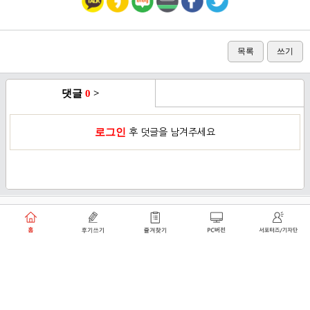
목록
쓰기
댓글
0
>
로그인
후 덧글을 남겨주세요
이용약관
개인정보취급방침
로그인
PC버전
쑥쑥플래닛 주식회사 대표이사 : 천선아
서울특별시 동작구 상도로30길 40 상도커뮤니티
복합문화센터 206호 (상도동, 상도2차두산위브트레지움아파트)
angel8467@gmail.com
·