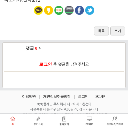
목록
쓰기
댓글
0
>
로그인
후 덧글을 남겨주세요
이용약관
개인정보취급방침
로그인
PC버전
쑥쑥플래닛 주식회사 대표이사 : 천선아
서울특별시 동작구 상도로30길 40 상도커뮤니티
복합문화센터 206호 (상도동, 상도2차두산위브트레지움아파트)
angel8467@gmail.com
·