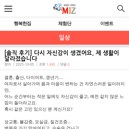
행복한집
체험단
이벤트
일상
[솔직 후기] 다시 자신감이 생겼어요, 제 생활이
달라졌습니다
장미
2025-10-05
조회
1,445
댓글
0
결혼, 출산, 다이어트, 갱년기…
여자로서 살아가며 몸과 마음이 변하는 건 자연스러운 일이라지
만,
어느 순간부터는 작은 일에도 자신감이 줄고, 예전 같지 않은 느
낌이 들더라고요.
혹시 같은 고민 있으신 분 계신가요?
성교통, 불감증, 요실금, 질건조증...
병원은 가기 망설여지고, 수술은 겁나고,