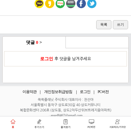
목록
쓰기
댓글
0
>
로그인
후 덧글을 남겨주세요
이용약관
개인정보취급방침
로그인
PC버전
쑥쑥플래닛 주식회사 대표이사 : 천선아
서울특별시 동작구 상도로30길 40 상도커뮤니티
복합문화센터 206호 (상도동, 상도2차두산위브트레지움아파트)
angel8467@gmail.com
·