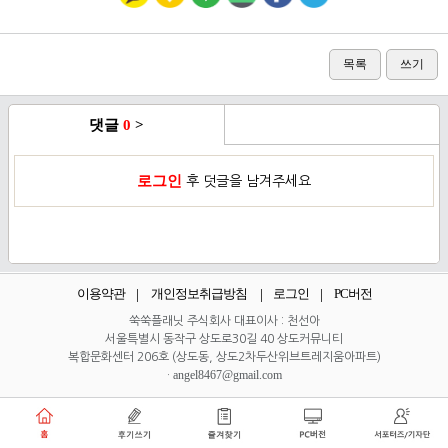
목록
쓰기
댓글
0
>
로그인
후 덧글을 남겨주세요
이용약관
개인정보취급방침
로그인
PC버전
쑥쑥플래닛 주식회사 대표이사 : 천선아
서울특별시 동작구 상도로30길 40 상도커뮤니티
복합문화센터 206호 (상도동, 상도2차두산위브트레지움아파트)
angel8467@gmail.com
·