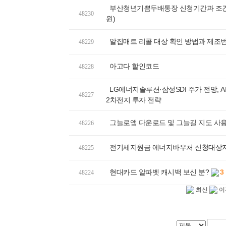
부산청년기쁨두배통장 신청기간과 조건, 
48230
원)
알집매트 리콜 대상 확인 방법과 제조번
48229
아고다 할인코드
48228
LG에너지솔루션·삼성SDI 주가 전망, A
48227
2차전지 투자 전략
그늘로앱 다운로드 및 그늘길 지도 사
48226
전기세지원금 에너지바우처 신청대상자
48225
현대카드 알파벳 캐시백 보신 분?
3
48224
최신
이