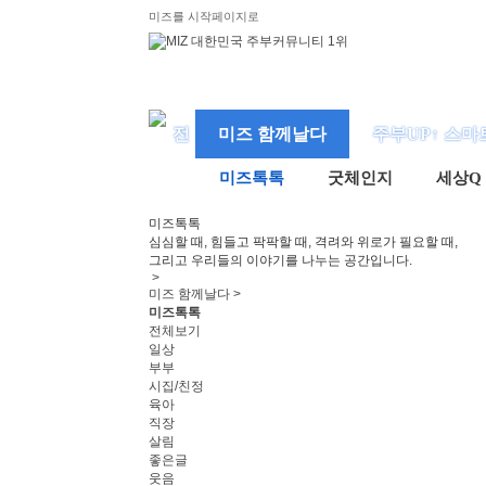
미즈를 시작페이지로
미즈 함께날다
주부UP↑ 스마
미즈톡톡
굿체인지
세상Q
미즈
톡톡
심심할 때, 힘들고 팍팍할 때, 격려와 위로가 필요할 때,
그리고 우리들의 이야기를 나누는 공간입니다.
>
미즈 함께날다 >
미즈톡톡
전체보기
일상
부부
시집/친정
육아
직장
살림
좋은글
웃음