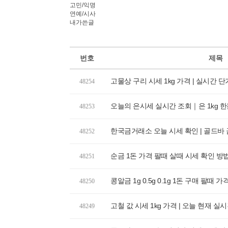
고민/익명
연예/시사
내가쓴글
번호
제목
고물상 구리 시세 1kg 가격 | 실시간 
48254
오늘의 은시세 실시간 조회｜은 1kg 한돈 
48253
한국금거래소 오늘 시세 확인 | 골드바 금
48252
순금 1돈 가격 팔때 살때 시세 확인 방
48251
콩알금 1g 0.5g 0.1g 1돈 구매 팔때 
48250
고철 값 시세 1kg 가격 | 오늘 현재 실
48249