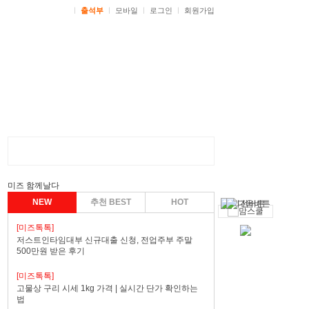
ㅣ
출석부
ㅣ
모바일
ㅣ
로그인
ㅣ
회원가입
미즈 함께날다
NEW
추천 BEST
HOT
[미즈톡톡]
저스트인타임대부 신규대출 신청, 전업주부 주말
500만원 받은 후기
[미즈톡톡]
고물상 구리 시세 1kg 가격 | 실시간 단가 확인하는
법