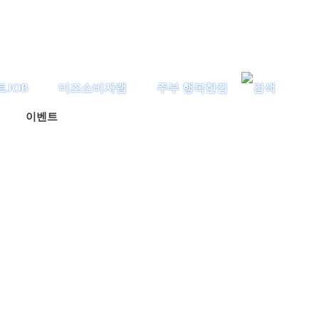
트JOB
미즈소비자랩
주부 행복한집
이벤트