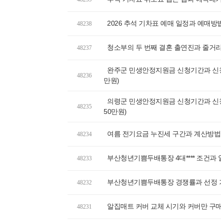
2026 추석 기차표 예매 일정과 예매방법,
48238
청소부의 두 번째 결혼 출연진과 줄거
48237
완주군 민생안정지원금 신청기간과 신청방
48236
만원)
의령군 민생안정지원금 신청기간과 신청
48235
50만원)
여름 전기요금 누진세 구간과 계산방법,
48234
부산청년기쁨두배통장 4대**** 조건과
48233
부산청년기쁨두배통장 경쟁률과 선정 기
48232
알집매트 커버 교체 시기와 커버만 구매
48231