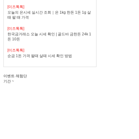
[미즈톡톡]
오늘의 은시세 실시간 조회｜은 1kg 한돈 1돈 1g 살
때 팔 때 가격
[미즈톡톡]
한국금거래소 오늘 시세 확인 | 골드바 금한돈 24k 1
돈 10돈
[미즈톡톡]
순금 1돈 가격 팔때 살때 시세 확인 방법
이벤트·체험단
기간
~