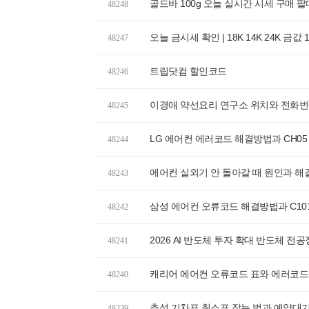
골드바 100g 오늘 실시간 시세 구매 팔
48248
오늘 금시세 확인 | 18K 14K 24K 금값
48247
트립닷컴 할인코드
48246
이경애 약선요리 연구소 위치와 전화번호
48245
LG 에어컨 에러코드 해결방법과 CH05
48244
에어컨 실외기 안 돌아갈 때 원인과 해
48243
삼성 에어컨 오류코드 해결방법과 C10
48242
2026 AI 반도체 투자 확대 반도체 전공
48241
캐리어 에어컨 오류코드 표와 에러코드
48240
추석 기차표 취소표 잡는 법과 예약대
48239