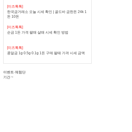
[미즈톡톡]
한국금거래소 오늘 시세 확인 | 골드바 금한돈 24k 1
돈 10돈
[미즈톡톡]
순금 1돈 가격 팔때 살때 시세 확인 방법
[미즈톡톡]
콩알금 1g 0.5g 0.1g 1돈 구매 팔때 가격 시세 금액
이벤트·체험단
기간
~