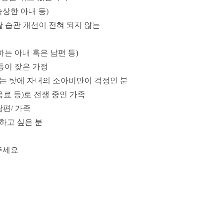
속상한 아내 등
)
 습관 개선이 전혀 되지 않는
는 아내 혹은 남편 등
)
등이 잦은 가정
는 탓에 자녀의 소아비만이 걱정인 분
음료 등
)
로 전쟁 중인 가족
남편
/
가족
하고 싶은 분
주세요