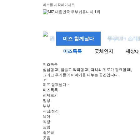
미즈를 시작페이지로
미즈 함께날다
주부UP↑ 스마
미즈톡톡
굿체인지
세상Q
미즈
톡톡
심심할 때, 힘들고 팍팍할 때, 격려와 위로가 필요할 때,
그리고 우리들의 이야기를 나누는 공간입니다.
>
미즈 함께날다 >
미즈톡톡
전체보기
일상
부부
시집/친정
육아
직장
살림
좋은글
웃음