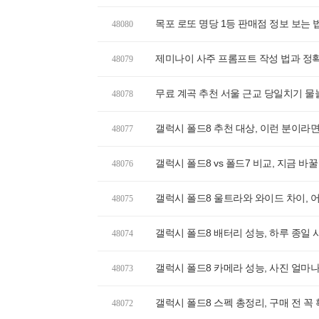
목포 로또 명당 1등 판매점 정보 보는 
48080
제미나이 사주 프롬프트 작성 법과 정확
48079
무료 계곡 추천 서울 근교 당일치기 물
48078
갤럭시 폴드8 추천 대상, 이런 분이라
48077
갤럭시 폴드8 vs 폴드7 비교, 지금 바
48076
갤럭시 폴드8 울트라와 와이드 차이, 
48075
갤럭시 폴드8 배터리 성능, 하루 종일
48074
갤럭시 폴드8 카메라 성능, 사진 얼마
48073
갤럭시 폴드8 스펙 총정리, 구매 전 꼭
48072