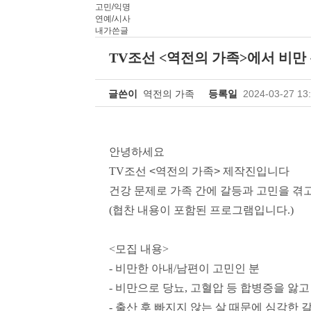
고민/익명
연예/시사
내가쓴글
TV조선 <역전의 가족>에서 비만
글쓴이
역전의 가족
등록일
2024-03-27 13
안녕하세요
TV
조선 <역전의 가족> 제작진입니다
건강 문제로 가족 간에 갈등과 고민을 겪
(
협찬 내용이 포함된 프로그램입니다
.)
<
모집 내용
>
-
비만한 아내
/
남편이 고민인 분
-
비만으로 당뇨
,
고혈압 등 합병증을 앓고
-
출산 후 빠지지 않는 살 때문에 심각한 