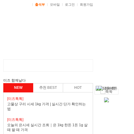
ㅣ
출석부
ㅣ
모바일
ㅣ
로그인
ㅣ
회원가입
미즈 함께날다
NEW
추천 BEST
HOT
[미즈톡톡]
고물상 구리 시세 1kg 가격 | 실시간 단가 확인하는
법
[미즈톡톡]
오늘의 은시세 실시간 조회｜은 1kg 한돈 1돈 1g 살
때 팔 때 가격