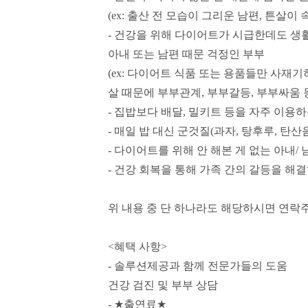
(ex:
출산 전 모습이 그리운 남편
,
튼살이 
-
건강을 위해 다이어트가 시급한데도 생활
아내 또는 남편 때문 걱정인 부부
(ex:
다이어트 식품 또는 용품들만 사재기하
살 때문에 부부관계
,
부부갈등
,
부부싸움 
-
집밥보다 배달
,
밀키트 등을 자주 이용하
-
매일 밥 대신 군것질
(
과자
,
탕후루
,
탄산
-
다이어트를 위해 안 해본 게 없는 아내
/
-
건강 회복을 통해 가족 간의 갈등을 해결
위 내용 중 단 하나라도 해당하시면 연락
<
혜택 사항
>
-
솔루션제공과 함께 전문가들의 도움
건강 검진 및 부부 상담
-
★
출연료
★