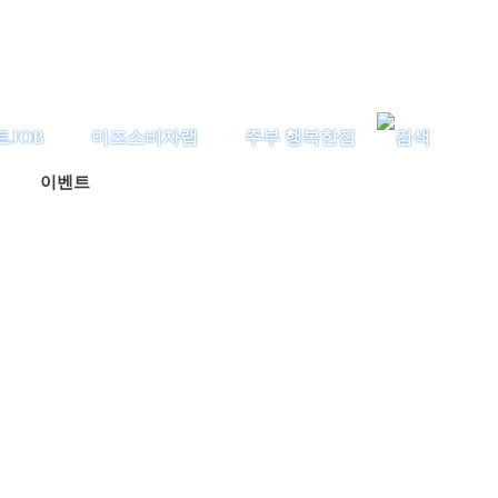
트JOB
미즈소비자랩
주부 행복한집
이벤트