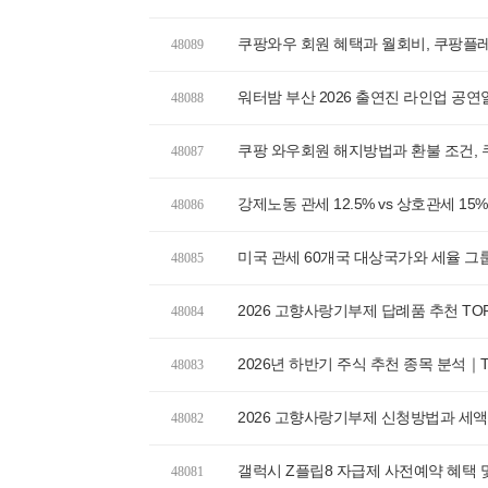
쿠팡와우 회원 혜택과 월회비, 쿠팡플
48089
워터밤 부산 2026 출연진 라인업 공
48088
쿠팡 와우회원 해지방법과 환불 조건,
48087
강제노동 관세 12.5% vs 상호관세 1
48086
미국 관세 60개국 대상국가와 세율 그룹,
48085
2026 고향사랑기부제 답례품 추천 TO
48084
2026년 하반기 주식 추천 종목 분석｜
48083
2026 고향사랑기부제 신청방법과 세액
48082
갤럭시 Z플립8 자급제 사전예약 혜택 
48081