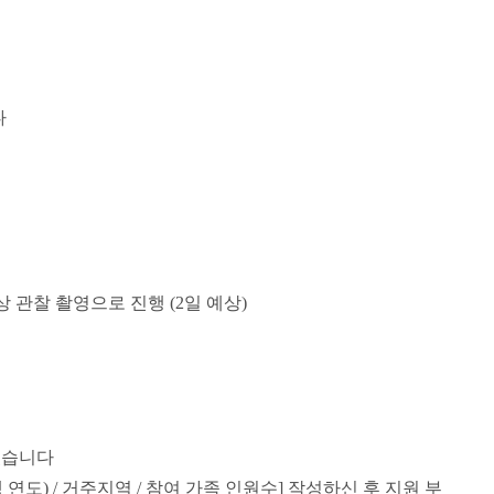
다
상 관찰 촬영으로 진행
(2
일 예상
)
있습니다
 연도
) /
거주지역
/
참여 가족 인원수
]
작성하신 후 지원 부