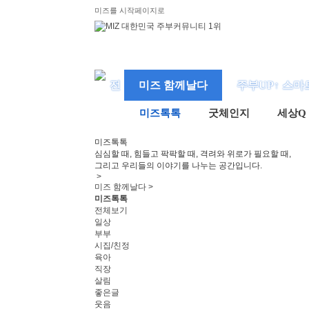
미즈를 시작페이지로
미즈 함께날다
주부UP↑ 스마
미즈톡톡
굿체인지
세상Q
미즈
톡톡
심심할 때, 힘들고 팍팍할 때, 격려와 위로가 필요할 때,
그리고 우리들의 이야기를 나누는 공간입니다.
>
미즈 함께날다 >
미즈톡톡
전체보기
일상
부부
시집/친정
육아
직장
살림
좋은글
웃음