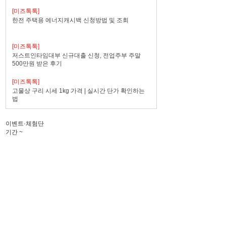
[미즈톡톡]
한전 주택용 에너지캐시백 신청방법 및 조회
[미즈톡톡]
저스트인타임대부 신규대출 신청, 전업주부 주말
500만원 받은 후기
[미즈톡톡]
고물상 구리 시세 1kg 가격 | 실시간 단가 확인하는
법
이벤트·체험단
기간
~