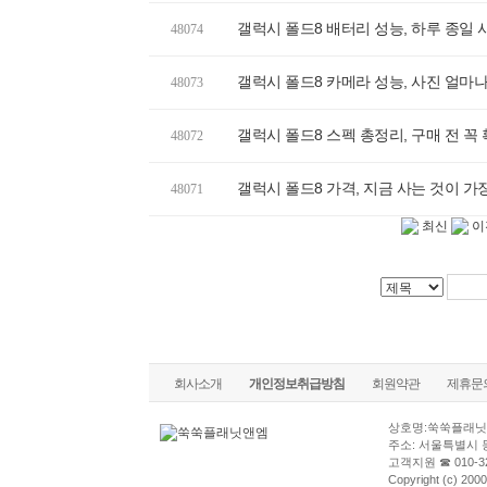
갤럭시 폴드8 배터리 성능, 하루 종일
48074
갤럭시 폴드8 카메라 성능, 사진 얼마
48073
갤럭시 폴드8 스펙 총정리, 구매 전 꼭
48072
갤럭시 폴드8 가격, 지금 사는 것이 가
48071
최신
이
회사소개
개인정보취급방침
회원약관
제휴문
상호명:쑥쑥플래닛
주소: 서울특별시 
고객지원 ☎ 010-32
Copyright (c) 2