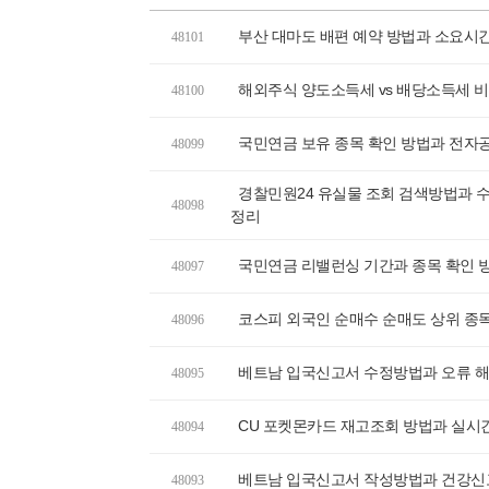
부산 대마도 배편 예약 방법과 소요시간
48101
해외주식 양도소득세 vs 배당소득세 비
48100
국민연금 보유 종목 확인 방법과 전자
48099
경찰민원24 유실물 조회 검색방법과 수
48098
정리
국민연금 리밸런싱 기간과 종목 확인 방
48097
코스피 외국인 순매수 순매도 상위 종목
48096
베트남 입국신고서 수정방법과 오류 해
48095
CU 포켓몬카드 재고조회 방법과 실시
48094
베트남 입국신고서 작성방법과 건강신고
48093