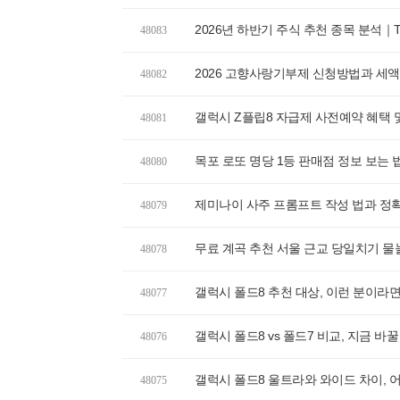
2026년 하반기 주식 추천 종목 분석｜
48083
2026 고향사랑기부제 신청방법과 세액
48082
갤럭시 Z플립8 자급제 사전예약 혜택 
48081
목포 로또 명당 1등 판매점 정보 보는 
48080
제미나이 사주 프롬프트 작성 법과 정확
48079
무료 계곡 추천 서울 근교 당일치기 물
48078
갤럭시 폴드8 추천 대상, 이런 분이라
48077
갤럭시 폴드8 vs 폴드7 비교, 지금 바
48076
갤럭시 폴드8 울트라와 와이드 차이, 
48075