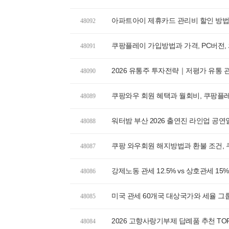
아파트아이 제휴카드 관리비 할인 방
48092
쿠팡플레이 가입방법과 가격, PC버전,
48091
2026 유통주 투자전략｜저평가 유통 
48090
쿠팡와우 회원 혜택과 월회비, 쿠팡플
48089
워터밤 부산 2026 출연진 라인업 공
48088
쿠팡 와우회원 해지방법과 환불 조건,
48087
강제노동 관세 12.5% vs 상호관세 1
48086
미국 관세 60개국 대상국가와 세율 그룹,
48085
2026 고향사랑기부제 답례품 추천 TO
48084