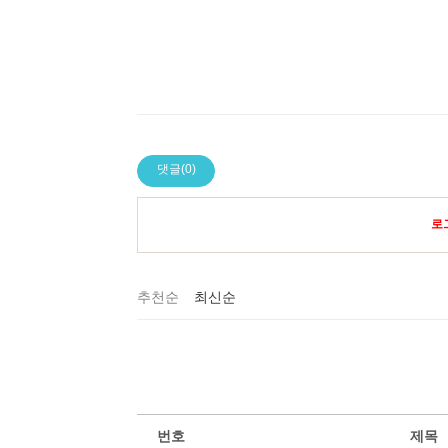
댓글(0)
로
추천순
최신순
번호
제목