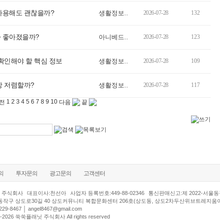
 사용해도 괜찮을까?
생활정보..
2026-07-28
132
나 좋아졌을까?
아니베드..
2026-07-28
123
 확인해야 할 핵심 정보
생활정보..
2026-07-28
109
장 저렴할까?
생활정보..
2026-07-28
117
1
2
3
4
5
6
7
8
9
10
전
다음
끝
의
투자문의
광고문의
고객센터
 주식회사
대표이사:천선아
사업자 등록번호:449-88-02346
통신판매신고:제 2022-서울동작
동작구 상도로30길 40 상도커뮤니티 복합문화센터 206호(상도동, 상도2차두산위브트레지움
29-8467 │
angel8467@gmail.com
000-2026 쑥쑥플래닛 주식회사 All rights reserved