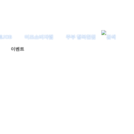
트JOB
미즈소비자랩
주부 행복한집
이벤트