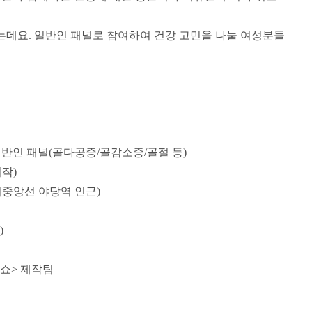
있는데요
.
일반인 패널로 참여하여 건강 고민을 나눌 여성분들
일반인 패널
(
골다공증
/
골감소증
/
골절 등
)
시작
)
중앙선 야당역 인근
)
)
잇쇼
>
제작팀