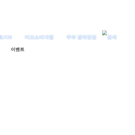
트JOB
미즈소비자랩
주부 행복한집
이벤트