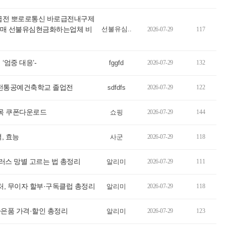
제 급전 뽀로로통신 바로급전내구제
매 선불유심현금화하는업체 비
선불유심..
2026-07-29
117
‘엄중 대응’-
fggfd
2026-07-29
132
…전통공예건축학교 졸업전
sdfdfs
2026-07-29
122
목 쿠폰다운로드
쇼핑
2026-07-29
144
, 효능
사군
2026-07-29
118
플러스 망별 고르는 법 총정리
알리미
2026-07-29
111
처, 무이자 할부·구독클럽 총정리
알리미
2026-07-29
118
사은품 가격·할인 총정리
알리미
2026-07-29
123