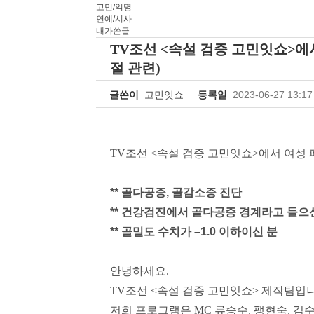
고민/익명
연예/시사
내가쓴글
TV조선 <속설 검증 고민잇쇼>에서
절 관련)
글쓴이
고민잇쇼
등록일
2023-06-27 13:17
TV
조선
<
속설 검증 고민잇쇼
>
에서 여성
**
골다공증
,
골감소증 진단
**
건강검진에서 골다공증 경계라고 들으
**
골밀도 수치가
–
1.0
이하이신 분
안녕하세요
.
TV
조선
<
속설 검증 고민잇쇼
>
제작팀입
저희 프로그램은
MC
류승수
,
팽현숙
,
김수