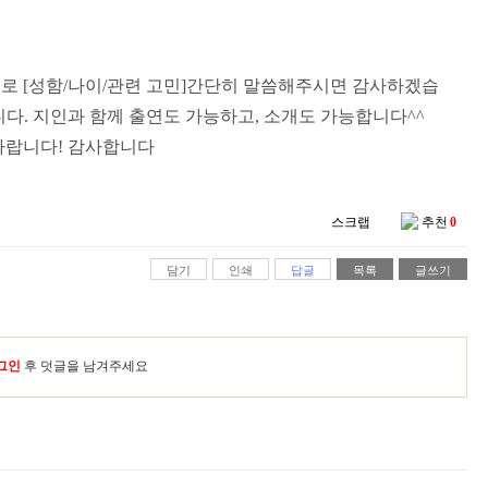
처로
[
성함
/
나이
/
관련 고민
]
간단히 말씀해주시면 감사하겠습
니다
.
지인과 함께 출연도 가능하고
,
소개도 가능합니다
^^
 바랍니다
!
감사합니다
스크랩
추천
0
담기
인쇄
답글
목록
글쓰기
그인
후 덧글을 남겨주세요