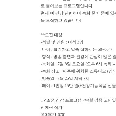
로 풀어보는 프로그램입니다
.
현재 뼈 건강 관련하여 녹화 준비 중에 
을 모집하고 있습니다
!
**
모집 대상
-
성별 및 인원
:
여성
3
명
-
나이
:
활기차고 말씀 잘하시는
50~60
대
-
형식
:
방송 출연과 건강에 관심이 많은 
-
녹화일
: 7
월
8
일 토요일
(
오후
6
시 녹화 
-
녹화 장소
:
파주에 위치한 스튜디오
(
경의
-
방송일
: 7
월
25
일 저녁
7
시
-
페이
: 1
인당
15
만 원
(+
건강기능식품 선물
TV
조선 건강 프로그램
<
속설 검증 고민
전예린 작가
010-5051-6761