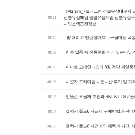
@brrsim_7텔레그램 선불유심내구
선불유심매입 달림유심매입 선불유심구
48111
대면소액급전정보
‘뺨 때리고 발길질까지’…구급대원 폭행 
48110
한류 열풍 속 전통문화 미래 잇는다’
48109
이마트 고래잇페스타 8월 전단 세일품
48108
사군자 프리미엄 내돈내산 후기 및 가격
48106
알뜰폰 요금제 추천과 SKT KT LG유
48105
갤럭시 폴드8 자급제 구매방법과 판매
48104
갤럭시 폴드8 사전예약 혜택과 기간, 
48103