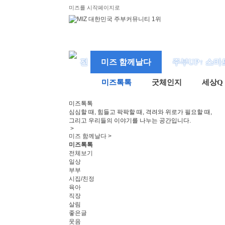
미즈를 시작페이지로
미즈 함께날다
주부UP↑ 스마
미즈톡톡
굿체인지
세상Q
미즈
톡톡
심심할 때, 힘들고 팍팍할 때, 격려와 위로가 필요할 때,
그리고 우리들의 이야기를 나누는 공간입니다.
>
미즈 함께날다 >
미즈톡톡
전체보기
일상
부부
시집/친정
육아
직장
살림
좋은글
웃음