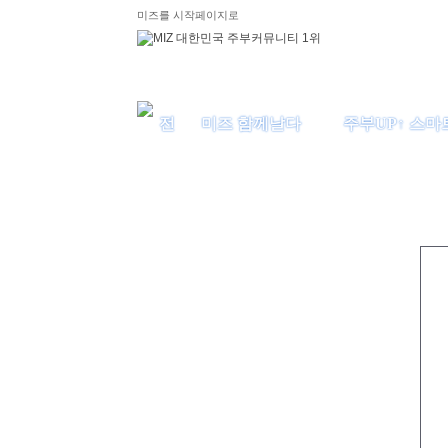
미즈를 시작페이지로
미즈 함께날다
주부UP↑ 스마