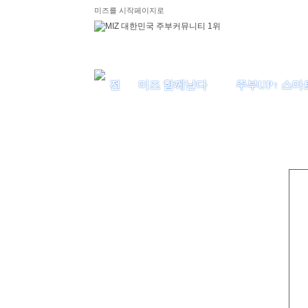
미즈를 시작페이지로
미즈 함께날다
주부UP↑ 스마